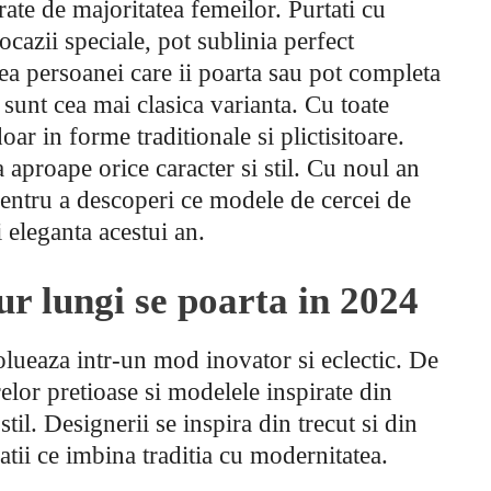
erate de majoritatea femeilor. Purtati cu
a ocazii speciale, pot sublinia perfect
tea persoanei care ii poarta sau pot completa
 sunt cea mai clasica varianta. Cu toate
ar in forme traditionale si plictisitoare.
a aproape orice caracter si stil. Cu noul an
pentru a descoperi ce modele de cercei de
i eleganta acestui an.
ur lungi se poarta in 2024
olueaza intr-un mod inovator si eclectic. De
relor pretioase si modelele inspirate din
stil. Designerii se inspira din trecut si din
atii ce imbina traditia cu modernitatea.