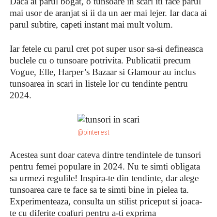
Daca ai parul bogat, o tunsoare in scari iti face parul
mai usor de aranjat si ii da un aer mai lejer. Iar daca ai
parul subtire, capeti instant mai mult volum.
Iar fetele cu parul cret pot super usor sa-si defineasca
buclele cu o tunsoare potrivita. Publicatii precum
Vogue, Elle, Harper’s Bazaar si Glamour au inclus
tunsoarea in scari in listele lor cu tendinte pentru
2024.
@pinterest
Acestea sunt doar cateva dintre tendintele de tunsori
pentru femei populare in 2024. Nu te simti obligata
sa urmezi regulile! Inspira-te din tendinte, dar alege
tunsoarea care te face sa te simti bine in pielea ta.
Experimenteaza, consulta un stilist priceput si joaca-
te cu diferite coafuri pentru a-ti exprima