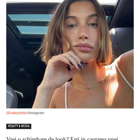
@haileybieber
/Instagram
BEAUTY & MODA
Vrei o schimbare de look? Esti in cautarea unei