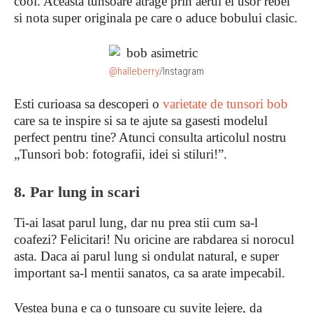
cool. Aceasta tunsoare atrage prin aerul ei usor rebel
si nota super originala pe care o aduce bobului clasic.
@halleberry
/Instagram
Esti curioasa sa descoperi o
varietate de tunsori bob
care sa te inspire si sa te ajute sa gasesti modelul
perfect pentru tine? Atunci consulta articolul nostru
„Tunsori bob: fotografii, idei si stiluri!”.
8. Par lung in scari
Ti-ai lasat parul lung, dar nu prea stii cum sa-l
coafezi? Felicitari! Nu oricine are rabdarea si norocul
asta. Daca ai parul lung si ondulat natural, e super
important sa-l mentii sanatos, ca sa arate impecabil.
Vestea buna e ca o tunsoare cu suvite lejere, da