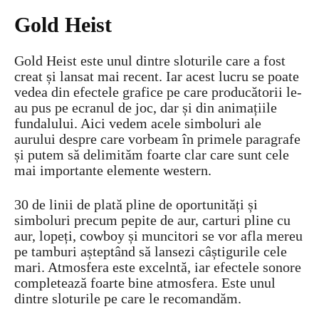
Gold Heist
Gold Heist este unul dintre sloturile care a fost
creat și lansat mai recent. Iar acest lucru se poate
vedea din efectele grafice pe care producătorii le-
au pus pe ecranul de joc, dar și din animațiile
fundalului. Aici vedem acele simboluri ale
aurului despre care vorbeam în primele paragrafe
și putem să delimităm foarte clar care sunt cele
mai importante elemente western.
30 de linii de plată pline de oportunități și
simboluri precum pepite de aur, carturi pline cu
aur, lopeți, cowboy și muncitori se vor afla mereu
pe tamburi așteptând să lansezi câștigurile cele
mari. Atmosfera este excelntă, iar efectele sonore
completează foarte bine atmosfera. Este unul
dintre sloturile pe care le recomandăm.