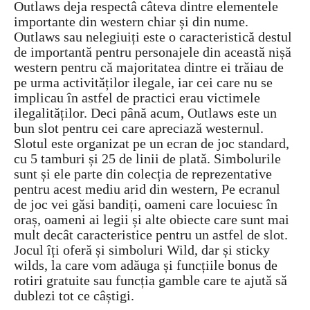
Outlaws deja respectâ câteva dintre elementele
importante din western chiar și din nume.
Outlaws sau nelegiuiți este o caracteristică destul
de importantă pentru personajele din această nișă
western pentru că majoritatea dintre ei trăiau de
pe urma activităților ilegale, iar cei care nu se
implicau în astfel de practici erau victimele
ilegalităților. Deci până acum, Outlaws este un
bun slot pentru cei care apreciază westernul.
Slotul este organizat pe un ecran de joc standard,
cu 5 tamburi și 25 de linii de plată. Simbolurile
sunt și ele parte din colecția de reprezentative
pentru acest mediu arid din western, Pe ecranul
de joc vei găsi bandiți, oameni care locuiesc în
oraș, oameni ai legii și alte obiecte care sunt mai
mult decât caracteristice pentru un astfel de slot.
Jocul îți oferă și simboluri Wild, dar și sticky
wilds, la care vom adăuga și funcțiile bonus de
rotiri gratuite sau funcția gamble care te ajută să
dublezi tot ce câștigi.