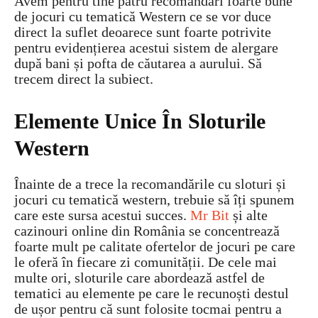
Avem pentru tine patru recomandări foarte bune
de jocuri cu tematică Western ce se vor duce
direct la suflet deoarece sunt foarte potrivite
pentru evidențierea acestui sistem de alergare
după bani și pofta de căutarea a aurului. Să
trecem direct la subiect.
Elemente Unice În Sloturile
Western
Înainte de a trece la recomandările cu sloturi și
jocuri cu tematică western, trebuie să îți spunem
care este sursa acestui succes.
Mr Bit
și alte
cazinouri online din România se concentrează
foarte mult pe calitate ofertelor de jocuri pe care
le oferă în fiecare zi comunității. De cele mai
multe ori, sloturile care abordează astfel de
tematici au elemente pe care le recunoști destul
de ușor pentru că sunt folosite tocmai pentru a