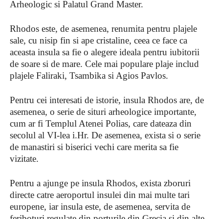
Arheologic si Palatul Grand Master.
Rhodos este, de asemenea, renumita pentru plajele
sale, cu nisip fin si ape cristaline, ceea ce face ca
aceasta insula sa fie o alegere ideala pentru iubitorii
de soare si de mare. Cele mai populare plaje includ
plajele Faliraki, Tsambika si Agios Pavlos.
Pentru cei interesati de istorie, insula Rhodos are, de
asemenea, o serie de situri arheologice importante,
cum ar fi Templul Atenei Polias, care dateaza din
secolul al VI-lea i.Hr. De asemenea, exista si o serie
de manastiri si biserici vechi care merita sa fie
vizitate.
Pentru a ajunge pe insula Rhodos, exista zboruri
directe catre aeroportul insulei din mai multe tari
europene, iar insula este, de asemenea, servita de
feriboturi regulate din porturile din Grecia si din alte