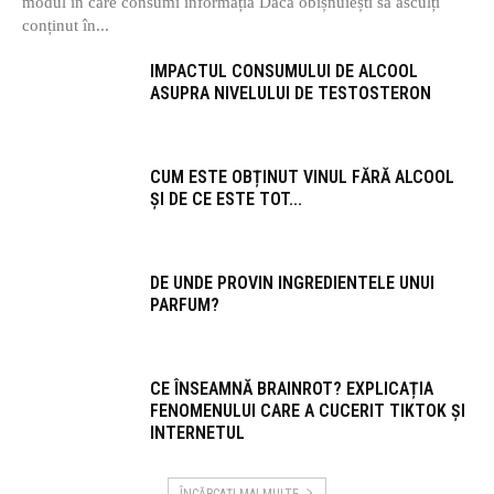
modul în care consumi informația Dacă obișnuiești să asculți
conținut în...
IMPACTUL CONSUMULUI DE ALCOOL
ASUPRA NIVELULUI DE TESTOSTERON
CUM ESTE OBȚINUT VINUL FĂRĂ ALCOOL
ȘI DE CE ESTE TOT...
DE UNDE PROVIN INGREDIENTELE UNUI
PARFUM?
CE ÎNSEAMNĂ BRAINROT? EXPLICAȚIA
FENOMENULUI CARE A CUCERIT TIKTOK ȘI
INTERNETUL
ÎNCĂRCAȚI MAI MULTE