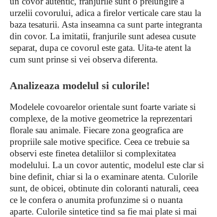
un covor autentic, franjurile sunt o prelungire a
urzelii covorului, adica a firelor verticale care stau la
baza tesaturii. Asta inseamna ca sunt parte integranta
din covor. La imitatii, franjurile sunt adesea cusute
separat, dupa ce covorul este gata. Uita-te atent la
cum sunt prinse si vei observa diferenta.
Analizeaza modelul si culorile!
Modelele covoarelor orientale sunt foarte variate si
complexe, de la motive geometrice la reprezentari
florale sau animale. Fiecare zona geografica are
propriile sale motive specifice. Ceea ce trebuie sa
observi este finetea detaliilor si complexitatea
modelului. La un covor autentic, modelul este clar si
bine definit, chiar si la o examinare atenta. Culorile
sunt, de obicei, obtinute din coloranti naturali, ceea
ce le confera o anumita profunzime si o nuanta
aparte. Culorile sintetice tind sa fie mai plate si mai