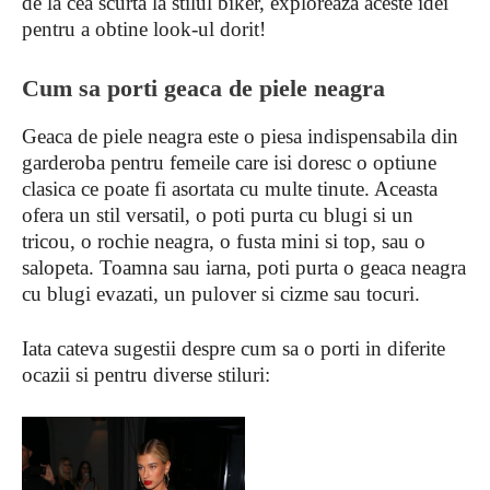
de la cea scurta la stilul biker, exploreaza aceste idei
pentru a obtine look-ul dorit!
Cum sa porti geaca de piele neagra
Geaca de piele neagra este o piesa indispensabila din
garderoba pentru femeile care isi doresc o optiune
clasica ce poate fi asortata cu multe tinute. Aceasta
ofera un stil versatil, o poti purta cu blugi si un
tricou, o rochie neagra, o fusta mini si top, sau o
salopeta. Toamna sau iarna, poti purta o geaca neagra
cu blugi evazati, un pulover si cizme sau tocuri.
Iata cateva sugestii despre cum sa o porti in diferite
ocazii si pentru diverse stiluri: