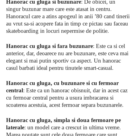
Hanorac cu gluga si buzunare
: De obicei, un
singur buzunar mare care este atasat in centru.
Hanoracul care a atins apogeul in anii ’80 cand tinerii
au vrut sa-si acopere fata in timp ce pictau sau faceau
skateboarding in locuri nepermise de politie.
Hanorac cu gluga si fara buzunare
: Este ca si cel
anterior, dar, deoarece nu are buzunare, este ceva mai
elegant si mai putin sportiv ca aspect. Un hanorac
casul barbati ideal pentru tinutele smart-casual.
Hanorac cu gluga, cu buzunare si cu fermoar
central
: Este ca un hanorac obisnuit, dar in acest caz
cu fermoar central pentru a usura imbracarea si
scoaterea acestuia, acest fermoar separa buzunarele.
Hanorac cu gluga, simpla si doua fermoare pe
laterale
: un model care a crescut in ultima vreme.
Marea noutate sunt cele doua fermoare care sunt