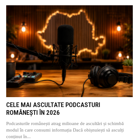
CELE MAI ASCULTATE PODCASTURI
ROMÂNEȘTI ÎN 2026
Podcasturile românești atrag milioane de ascultări și schimbă
modul în care consumi informația Dacă obișnuiești să asculți
conținut în...