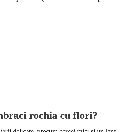
mbraci rochia cu flori?
terii delicate, precum cercei mici si un lant