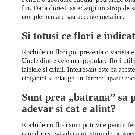
fin. Daca doresti sa adaugi un strop de st
complementare sau accente metalice.
Si totusi ce flori e indica
Rochiile cu flori pot prezenta o varietate
Unele dintre cele mai populare flori utiliz
lalelele si crinii. Intelresant este ca aces
elegantei si adauga un farmec aparte roc
Sunt prea „batrana” sa po
adevar si cat e alint?
Rochiile cu flori sunt potrivite pentru fe
care doresc sa aduca un strop de prospeti