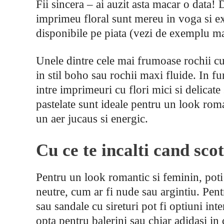
Fii sincera – ai auzit asta macar o data! D
imprimeu floral sunt mereu in voga si exi
disponibile pe piata (vezi de exemplu m
Unele dintre cele mai frumoase rochii cu 
in stil boho sau rochii maxi fluide. In fu
intre imprimeuri cu flori mici si delicate
pastelate sunt ideale pentru un look roma
un aer jucaus si energic.
Cu ce te incalti cand scot
Pentru un look romantic si feminin, poti
neutre, cum ar fi nude sau argintiu. Pent
sau sandale cu sireturi pot fi optiuni inte
opta pentru balerini sau chiar adidasi in c