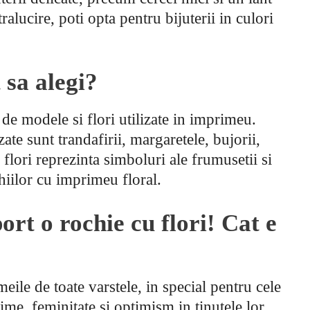
ralucire, poti opta pentru bijuterii in culori
t sa alegi?
 de modele si flori utilizate in imprimeu.
ate sunt trandafirii, margaretele, bujorii,
te flori reprezinta simboluri ale frumusetii si
hiilor cu imprimeu floral.
rt o rochie cu flori!
Cat e
meile de toate varstele, in special pentru cele
me, feminitate si optimism in tinutele lor.