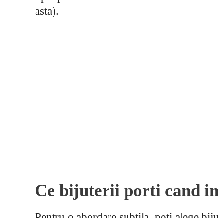
asta).
Ce bijuterii porti cand i
Pentru o abordare subtila, poti alege biju