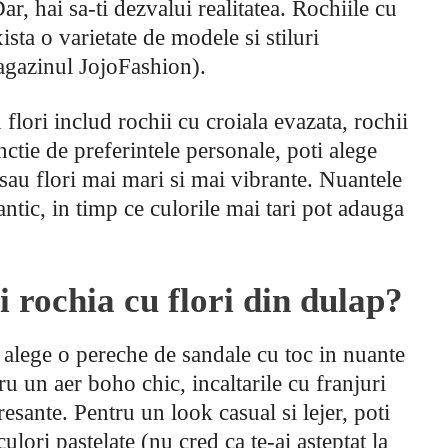
ar, hai sa-ti dezvalui realitatea. Rochiile cu
sta o varietate de modele si stiluri
agazinul JojoFashion).
flori includ rochii cu croiala evazata, rochii
nctie de preferintele personale, poti alege
 sau flori mai mari si mai vibrante. Nuantele
ntic, in timp ce culorile mai tari pot adauga
i rochia cu flori din dulap?
 alege o pereche de sandale cu toc in nuante
ru un aer boho chic, incaltarile cu franjuri
resante. Pentru un look casual si lejer, poti
ulori pastelate (nu cred ca te-ai asteptat la