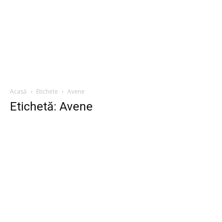
Acasă
Etichete
Avene
Etichetă: Avene