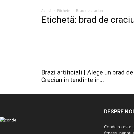
Acasă
Etichete
Brad de craciun
Etichetă: brad de craci
Brazi artificiali | Alege un brad de
Craciun in tendinte in...
DESPRE NOI
Conde.ro este u
fitness, parinti 