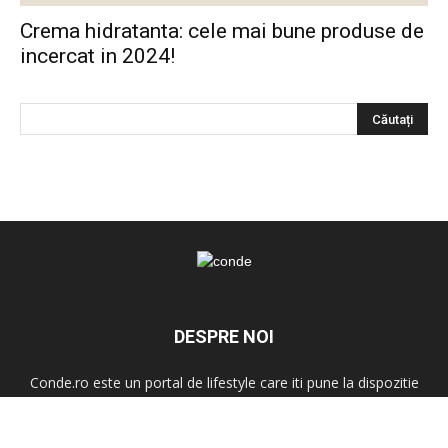
Crema hidratanta: cele mai bune produse de
incercat in 2024!
DESPRE NOI
Conde.ro este un portal de lifestyle care iti pune la dispozitie
informatii interesante despre moda si frumusete, tendinte,
shopping, home&deco, dieta si fitness, parinti si copii, ghiduri
utile si multe altele. Nu rata ultimele noutati!