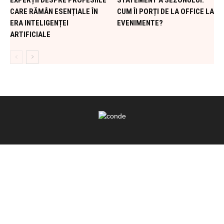
EXPERȚII DESPRE PROFESIILE
STATEMENT A SEZONULUI:
CARE RĂMÂN ESENȚIALE ÎN
CUM ÎI PORȚI DE LA OFFICE LA
ERA INTELIGENȚEI
EVENIMENTE?
ARTIFICIALE
DESPRE NOI
Conde.ro este un portal de lifestyle care iti pune la dispozitie
informatii interesante despre moda si frumusete, tendinte,
shopping, home&deco, dieta si fitness, parinti si copii, ghiduri
utile si multe altele. Nu rata ultimele noutati!