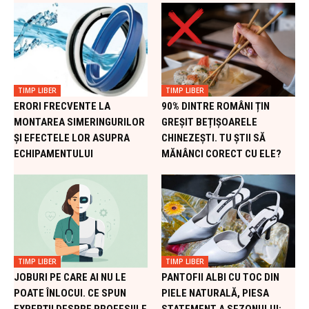
TIMP LIBER
TIMP LIBER
ERORI FRECVENTE LA
90% DINTRE ROMÂNI ȚIN
MONTAREA SIMERINGURILOR
GREȘIT BEȚIȘOARELE
ȘI EFECTELE LOR ASUPRA
CHINEZEȘTI. TU ȘTII SĂ
ECHIPAMENTULUI
MĂNÂNCI CORECT CU ELE?
TIMP LIBER
TIMP LIBER
JOBURI PE CARE AI NU LE
PANTOFII ALBI CU TOC DIN
POATE ÎNLOCUI. CE SPUN
PIELE NATURALĂ, PIESA