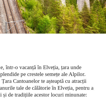
 într-o vacanță în Elveția, țara unde
splendide pe crestele semețe ale Alpilor.
 Țara Cantoanelor te așteaptă cu atracții
lanurile tale de călătorie în Elveția, pentru a
 și de tradițiile acestor locuri minunate: