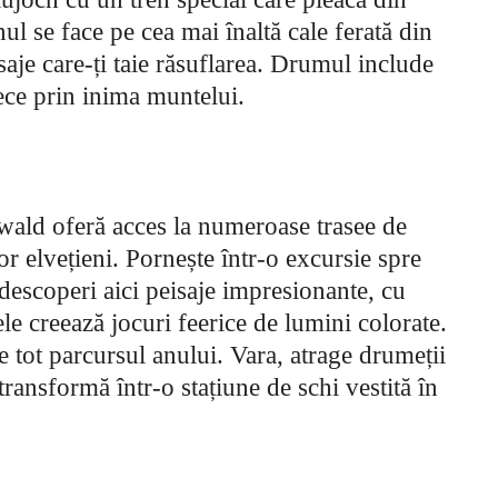
ul se face pe cea mai înaltă cale ferată din
aje care-ți taie răsuflarea. Drumul include
rece prin inima muntelui.
lwald oferă acces la numeroase trasee de
r elvețieni. Pornește într-o excursie spre
 descoperi aici peisaje impresionante, cu
ele creează jocuri feerice de lumini colorate.
 tot parcursul anului. Vara, atrage drumeții
 transformă într-o stațiune de schi vestită în