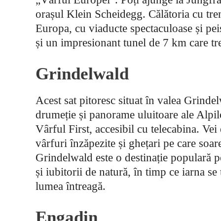
orașul Klein Scheidegg. Călătoria cu tren
Europa, cu viaducte spectaculoase și peis
și un impresionant tunel de 7 km care t
Grindelwald
Acest sat pitoresc situat în valea Grinde
drumeție și panorame uluitoare ale Alpilo
Vârful First, accesibil cu telecabina. Vei
vârfuri înzăpezite și ghețari pe care soar
Grindelwald este o destinație populară pe
și iubitorii de natură, în timp ce iarna se
lumea întreagă.
Engadin