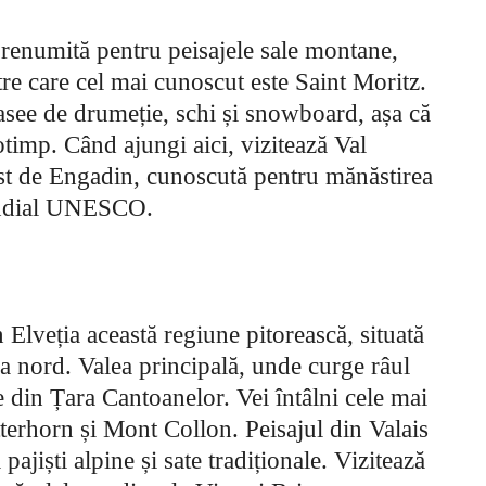
e renumită pentru peisajele sale montane,
intre care cel mai cunoscut este Saint Moritz.
trasee de drumeție, schi și snowboard, așa că
otimp. Când ajungi aici, vizitează Val
 est de Engadin, cunoscută pentru mănăstirea
ondial UNESCO.
n Elveția această regiune pitorească, situată
 la nord. Valea principală, unde curge râul
 din Țara Cantoanelor. Vei întâlni cele mai
terhorn și Mont Collon. Peisajul din Valais
i pajiști alpine și sate tradiționale. Vizitează