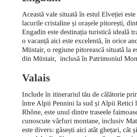
Această vale situată în estul Elveției est
lacurile cristaline și orașele pitorești, d
Engadin este destinația turistică ideală 
o vacanță aici este excelentă, în orice an
Müstair, o regiune pitorească situată la
din Müstair, inclusă în Patrimoniul M
Valais
Include în itinerariul tău de călătorie pri
între Alpii Pennini la sud și Alpii Retici
Rhône, este unul dintre traseele faimoase
cunoscute vârfuri montane, inclusiv Mat
este divers: găsești aici atât ghețari, cât ș