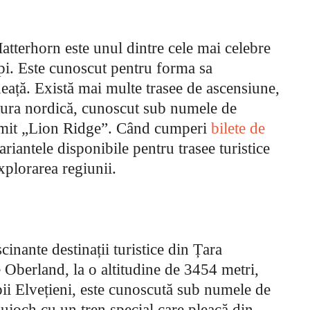
 Matterhorn este unul dintre cele mai celebre
pi. Este cunoscut pentru forma sa
eață. Există mai multe trasee de ascensiune,
atura nordică, cunoscut sub numele de
numit „Lion Ridge”. Când cumperi
bilete de
variantele disponibile pentru trasee turistice
xplorarea regiunii.
inante destinații turistice din Țara
 Oberland, la o altitudine de 3454 metri,
pii Elvețieni, este cunoscută sub numele de
ujoch cu un tren special care pleacă din