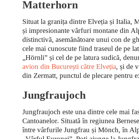
Matterhorn
Situat la granița dintre Elveția și Italia,
și impresionante vârfuri montane din Al
distinctivă, asemănătoare unui con de gh
cele mai cunoscute fiind traseul de pe l
„Hörnli” și cel de pe latura sudică, de
avion din București către Elveția
, și de 
din Zermatt, punctul de plecare pentru e
Jungfraujoch
Jungfraujoch este una dintre cele mai fasc
Cantoanelor. Situată în regiunea Bernese
între vârfurile Jungfrau și Mönch, în Al
„Vârful Europei”. Poți ajunge la Jungfra