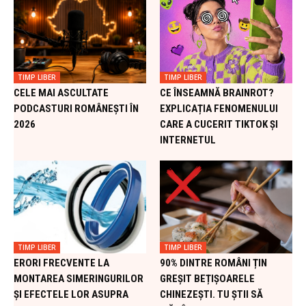
TIMP LIBER
TIMP LIBER
CELE MAI ASCULTATE
CE ÎNSEAMNĂ BRAINROT?
PODCASTURI ROMÂNEȘTI ÎN
EXPLICAȚIA FENOMENULUI
2026
CARE A CUCERIT TIKTOK ȘI
INTERNETUL
TIMP LIBER
TIMP LIBER
ERORI FRECVENTE LA
90% DINTRE ROMÂNI ȚIN
MONTAREA SIMERINGURILOR
GREȘIT BEȚIȘOARELE
ȘI EFECTELE LOR ASUPRA
CHINEZEȘTI. TU ȘTII SĂ