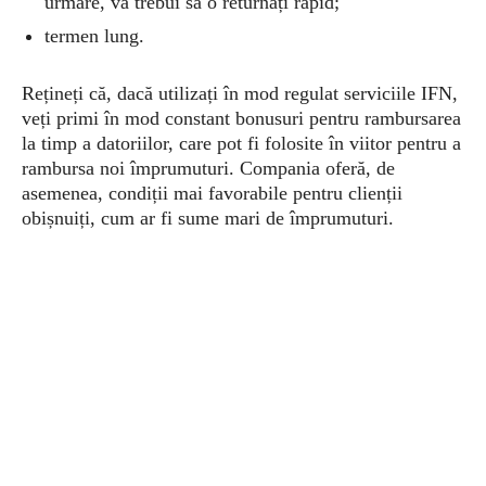
urmare, va trebui să o returnați rapid;
termen lung.
Rețineți că, dacă utilizați în mod regulat serviciile IFN,
veți primi în mod constant bonusuri pentru rambursarea
la timp a datoriilor, care pot fi folosite în viitor pentru a
rambursa noi împrumuturi. Compania oferă, de
asemenea, condiții mai favorabile pentru clienții
obișnuiți, cum ar fi sume mari de împrumuturi.