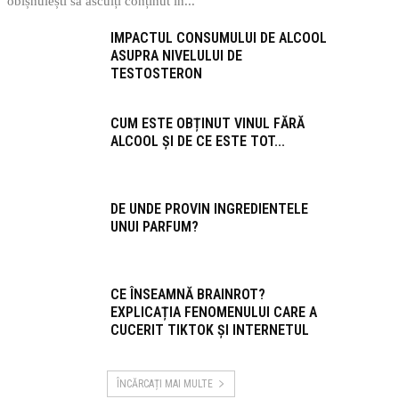
obișnuiești să asculți conținut în...
IMPACTUL CONSUMULUI DE ALCOOL
ASUPRA NIVELULUI DE
TESTOSTERON
CUM ESTE OBȚINUT VINUL FĂRĂ
ALCOOL ȘI DE CE ESTE TOT...
DE UNDE PROVIN INGREDIENTELE
UNUI PARFUM?
CE ÎNSEAMNĂ BRAINROT?
EXPLICAȚIA FENOMENULUI CARE A
CUCERIT TIKTOK ȘI INTERNETUL
ÎNCĂRCAȚI MAI MULTE