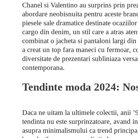
Chanel si Valentino au surprins prin pre
abordare neobisnuita pentru aceste brand
piesele sale dramatice destinate ocaziilo
cargo din denim, un stil care a atras ate
combinat o jacheta si pantaloni largi di
a creat un top fara maneci cu fermoar, c
diversitate de prezentari subliniaza vers
contemporana.
Tendinte moda 2024: Nost
Daca ne uitam la ultimele colectii, anii
tendinta nu este surprinzatoare, avand i
asupra minimalismului ca trend principal