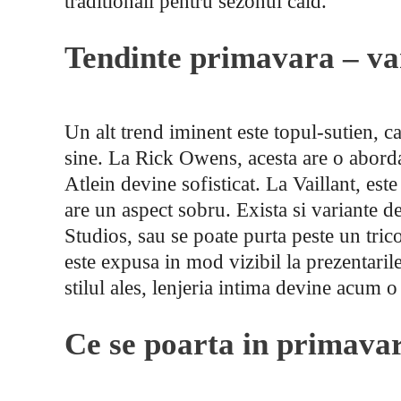
traditionali pentru sezonul cald.
Tendinte primavara – var
Un alt trend iminent este topul-sutien, c
sine. La Rick Owens, acesta are o aborda
Atlein devine sofisticat. La Vaillant, este
are un aspect sobru. Exista si variante d
Studios, sau se poate purta peste un trico
este expusa in mod vizibil la prezentari
stilul ales, lenjeria intima devine acum 
Ce se poarta in primava