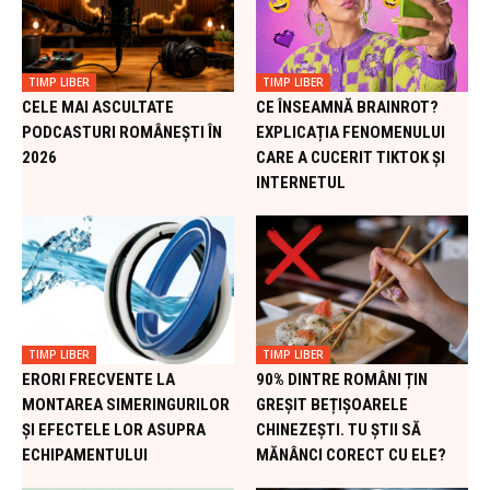
TIMP LIBER
TIMP LIBER
CELE MAI ASCULTATE
CE ÎNSEAMNĂ BRAINROT?
PODCASTURI ROMÂNEȘTI ÎN
EXPLICAȚIA FENOMENULUI
2026
CARE A CUCERIT TIKTOK ȘI
INTERNETUL
TIMP LIBER
TIMP LIBER
ERORI FRECVENTE LA
90% DINTRE ROMÂNI ȚIN
MONTAREA SIMERINGURILOR
GREȘIT BEȚIȘOARELE
ȘI EFECTELE LOR ASUPRA
CHINEZEȘTI. TU ȘTII SĂ
ECHIPAMENTULUI
MĂNÂNCI CORECT CU ELE?