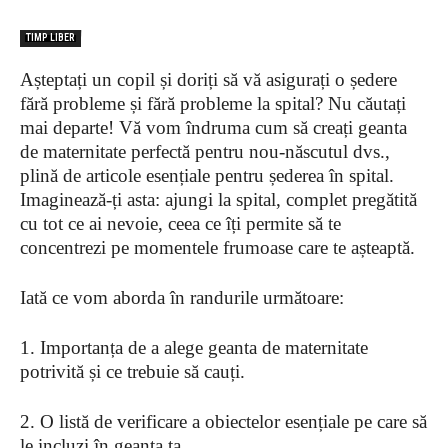
TIMP LIBER
Așteptați un copil și doriți să vă asigurați o ședere
fără probleme și fără probleme la spital? Nu căutați
mai departe! Vă vom îndruma cum să creați geanta
de maternitate perfectă pentru nou-născutul dvs.,
plină de articole esențiale pentru șederea în spital.
Imaginează-ți asta: ajungi la spital, complet pregătită
cu tot ce ai nevoie, ceea ce îți permite să te
concentrezi pe momentele frumoase care te așteaptă.
Iată ce vom aborda în randurile următoare:
1. Importanța de a alege geanta de maternitate
potrivită și ce trebuie să cauți.
2. O listă de verificare a obiectelor esențiale pe care să
le incluzi în geanta ta.