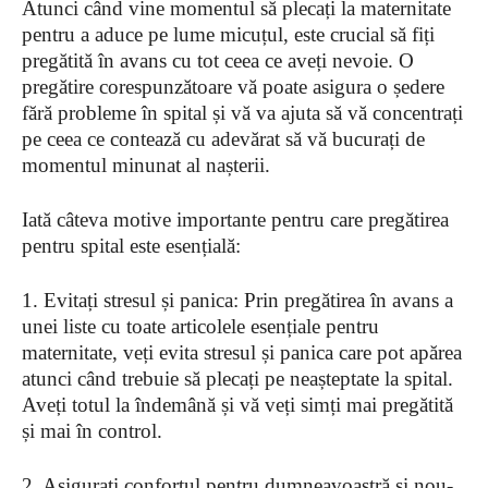
Atunci când vine momentul să plecați la maternitate
pentru a aduce pe lume micuțul, este crucial să fiți
pregătită în avans cu tot ceea ce aveți nevoie. O
pregătire corespunzătoare vă poate asigura o ședere
fără probleme în spital și vă va ajuta să vă concentrați
pe ceea ce contează cu adevărat să vă bucurați de
momentul minunat al nașterii.
Iată câteva motive importante pentru care pregătirea
pentru spital este esențială:
1. Evitați stresul și panica: Prin pregătirea în avans a
unei liste cu toate articolele esențiale pentru
maternitate, veți evita stresul și panica care pot apărea
atunci când trebuie să plecați pe neașteptate la spital.
Aveți totul la îndemână și vă veți simți mai pregătită
și mai în control.
2. Asigurați confortul pentru dumneavoastră și nou-