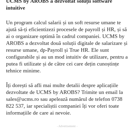
UCMS by AROBS a dezvoltat soluții software
intuitive
Un program calcul salarii și un soft resurse umane te
ajută să-ți eficientizezi procesele de payroll și HR, și să
ai o organizare optimă în cadrul companiei. UCMS by
AROBS a dezvoltat două soluții digitale de salarizare și
resurse umane, dp-Payroll și True HR. Ele sunt
configurabile și au un mod intuitiv de utilizare, pentru a
putea fi utilizate și de către cei care dețin cunoștințe
tehnice minime.
Îți dorești să afli mai multe detalii despre aplicațiile
dezvoltate de UCMS by AROBS? Trimite un email la
sales@ucms.ro
sau apelează numărul de telefon 0738
822 537, iar specialiștii companiei îți vor oferi toate
informațiile de care ai nevoie.
- Advertisement -