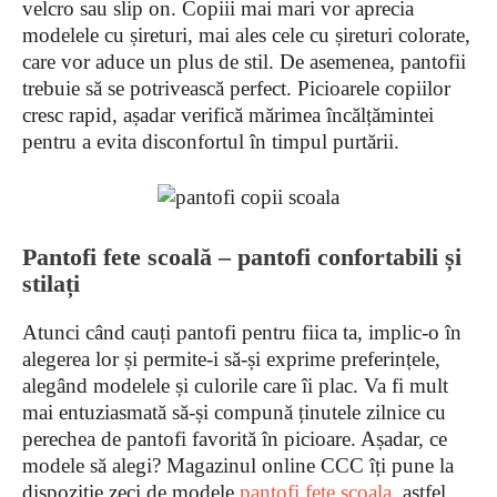
velcro sau slip on. Copiii mai mari vor aprecia
modelele cu șireturi, mai ales cele cu șireturi colorate,
care vor aduce un plus de stil. De asemenea, pantofii
trebuie să se potrivească perfect. Picioarele copiilor
cresc rapid, așadar verifică mărimea încălțămintei
pentru a evita disconfortul în timpul purtării.
Pantofi fete scoală – pantofi confortabili și
stilați
Atunci când cauți pantofi pentru fiica ta, implic-o în
alegerea lor și permite-i să-și exprime preferințele,
alegând modelele și culorile care îi plac. Va fi mult
mai entuziasmată să-și compună ținutele zilnice cu
perechea de pantofi favorită în picioare. Așadar, ce
modele să alegi? Magazinul online CCC îți pune la
dispoziție zeci de modele
pantofi fete scoala
, astfel