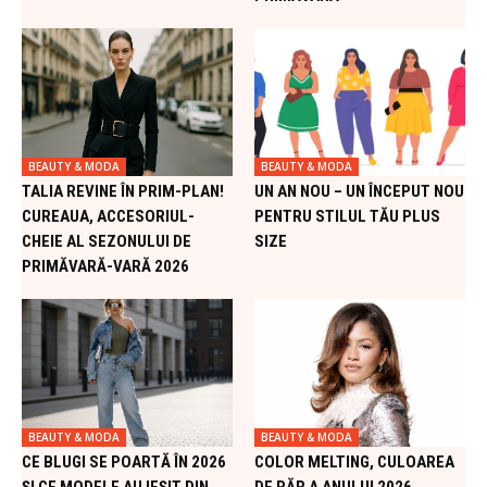
BEAUTY & MODA
BEAUTY & MODA
TALIA REVINE ÎN PRIM-PLAN!
UN AN NOU – UN ÎNCEPUT NOU
CUREAUA, ACCESORIUL-
PENTRU STILUL TĂU PLUS
CHEIE AL SEZONULUI DE
SIZE
PRIMĂVARĂ-VARĂ 2026
BEAUTY & MODA
BEAUTY & MODA
CE BLUGI SE POARTĂ ÎN 2026
COLOR MELTING, CULOAREA
ȘI CE MODELE AU IEȘIT DIN
DE PĂR A ANULUI 2026