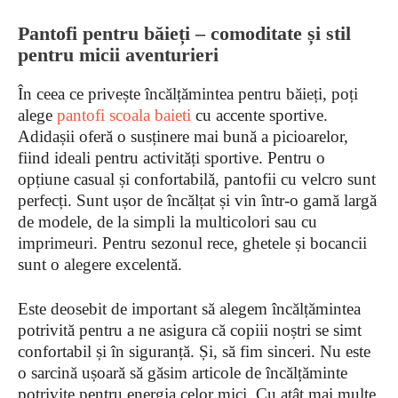
Pantofi pentru băieți – comoditate și stil
pentru micii aventurieri
În ceea ce privește încălțămintea pentru băieți, poți
alege
pantofi scoala baieti
cu accente sportive.
Adidașii oferă o susținere mai bună a picioarelor,
fiind ideali pentru activități sportive. Pentru o
opțiune casual și confortabilă, pantofii cu velcro sunt
perfecți. Sunt ușor de încălțat și vin într-o gamă largă
de modele, de la simpli la multicolori sau cu
imprimeuri. Pentru sezonul rece, ghetele și bocancii
sunt o alegere excelentă.
Este deosebit de important să alegem încălțămintea
potrivită pentru a ne asigura că copiii noștri se simt
confortabil și în siguranță. Și, să fim sinceri. Nu este
o sarcină ușoară să găsim articole de încălțăminte
potrivite pentru energia celor mici. Cu atât mai multe