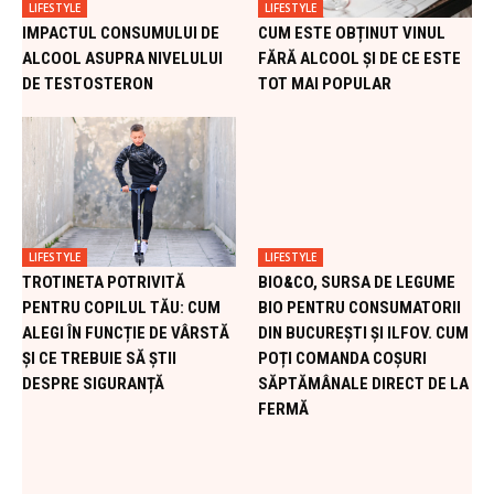
LIFESTYLE
LIFESTYLE
IMPACTUL CONSUMULUI DE
CUM ESTE OBȚINUT VINUL
ALCOOL ASUPRA NIVELULUI
FĂRĂ ALCOOL ȘI DE CE ESTE
DE TESTOSTERON
TOT MAI POPULAR
LIFESTYLE
LIFESTYLE
TROTINETA POTRIVITĂ
BIO&CO, SURSA DE LEGUME
PENTRU COPILUL TĂU: CUM
BIO PENTRU CONSUMATORII
ALEGI ÎN FUNCȚIE DE VÂRSTĂ
DIN BUCUREȘTI ȘI ILFOV. CUM
ȘI CE TREBUIE SĂ ȘTII
POȚI COMANDA COȘURI
DESPRE SIGURANȚĂ
SĂPTĂMÂNALE DIRECT DE LA
FERMĂ