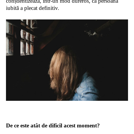
conștientizează, într-un mod dureros, că persoană
iubită
a plecat definitiv.
De ce este
atât
de dificil acest moment?