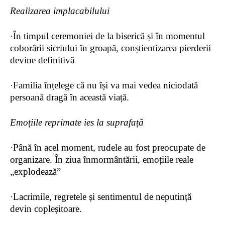
Realizarea implacabilului
·
În timpul ceremoniei de la
biserică
și în momentul
coborârii sicriului în groapă, conștientizarea pierderii
devine definitivă
·
Familia înțelege că nu își va mai vedea niciodată
persoană dragă în această viață.
Emoțiile
reprimate ies la
suprafață
·
Până în acel moment, rudele au fost preocupate de
organizare. În ziua înmormântării, emoțiile reale
„explodează”
·
Lacrimile, regretele și sentimentul de neputință
devin copleșitoare.