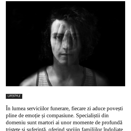
LIFESTYLE
În lumea serviciilor funerare, fiecare zi aduce povești
pline de emoție și compasiune. Specialiștii din
domeniu sunt martori ai unor momente de profundă
tristețe și suferință, oferind sprijin familiilor îndoliate