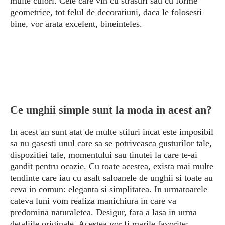
multe culori. Cele care vin cu strasuri sau cu forme
geometrice, tot felul de decoratiuni, daca le folosesti
bine, vor arata excelent, bineinteles.
Ce unghii simple sunt la moda in acest an?
In acest an sunt atat de multe stiluri incat este imposibil
sa nu gasesti unul care sa se potriveasca gusturilor tale,
dispozitiei tale, momentului sau tinutei la care te-ai
gandit pentru ocazie. Cu toate acestea, exista mai multe
tendinte care iau cu asalt saloanele de unghii si toate au
ceva in comun: eleganta si simplitatea. In urmatoarele
cateva luni vom realiza manichiura in care va
predomina naturaletea. Desigur, fara a lasa in urma
detaliile originale. Acestea vor fi marile favorite: