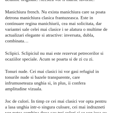
Manichiura french. Nu exista manichiura care sa poata
detrona manichiura clasica frantuzeasca. Este in
continuare regina manichiurii, cea mai solicitata, dar
variantei sale celei mai clasice i se alatura o multime de
actualizari elegante si atractive: inversata, dubla,
combinata…
Sclipici. Sclipiciul nu mai este rezervat petrecerilor si
ocaziilor speciale. Acum se poarta si de zi cu zi.
Tonuri nude. Cei mai clasici isi vor gasi refugiul in
tonurile nude si bazele transparente, care
infrumuseteaza unghia si, in plus, ii confera
amplitudine vizuala.
Joc de culori. In timp ce cei mai clasici vor opta pentru
a lasa unghia intr-o singura culoare, cei mai indrazneti
vor putea combina doua sau trei culori si se vor juca cu