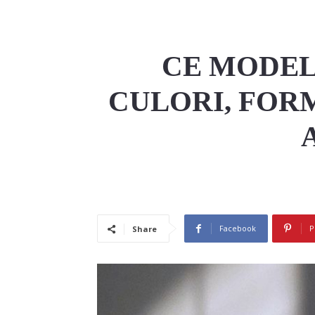
CE MODELE
CULORI, FORM
Facebook
P
Share