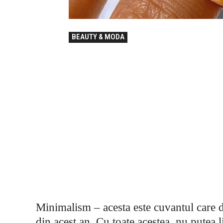
BEAUTY & MODA
Minimalism – acesta este cuvantul care d
din acest an. Cu toate acestea, nu putea l