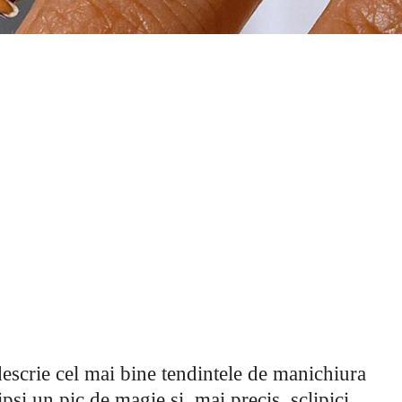
escrie cel mai bine tendintele de manichiura
ipsi un pic de magie si, mai precis, sclipici.