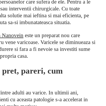
i persoanelor care sufera de ele. Pentru a le
sau interventii chirurgicale. Cu toate
ta solutie mai ieftina si mai eficienta, pe
juta sa-si imbunatateasca situatia.
 Nanovein
este un preparat nou care
u vene varicoase. Varicele se diminueaza si
urere si fara a fi nevoie sa investiti sume
 propria casa.
pret, pareri, cum
tre adulti au varice. In ultimii ani,
nti cu aceasta patologie s-a accelerat in