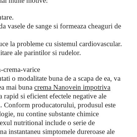
 mai multe motive:
tare.
nda vasele de sange si formeaza cheaguri de
duce la probleme cu sistemul cardiovascular.
tare ale parintilor si rudelor.
tati o modalitate buna de a scapa de ea, va
cea mai buna
crema Nanovein impotriva
rapid si eficient efectele negative ale
a. Conform producatorului, produsul este
logie, nu contine substante chimice
xul nutritional include o serie de
na instantaneu simptomele dureroase ale