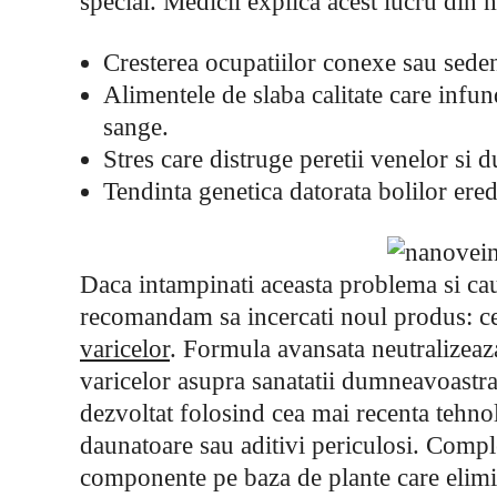
special. Medicii explica acest lucru din
Cresterea ocupatiilor conexe sau seden
Alimentele de slaba calitate care infu
sange.
Stres care distruge peretii venelor si 
Tendinta genetica datorata bolilor eredi
Daca intampinati aceasta problema si cau
recomandam sa incercati noul produs: 
varicelor
. Formula avansata neutralizeaza 
varicelor asupra sanatatii dumneavoastr
dezvoltat folosind cea mai recenta tehno
daunatoare sau aditivi periculosi. Comple
componente pe baza de plante care elimi