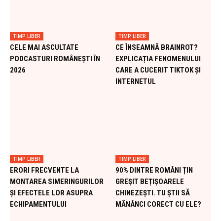
TIMP LIBER
TIMP LIBER
CELE MAI ASCULTATE
CE ÎNSEAMNĂ BRAINROT?
PODCASTURI ROMÂNEȘTI ÎN
EXPLICAȚIA FENOMENULUI
2026
CARE A CUCERIT TIKTOK ȘI
INTERNETUL
TIMP LIBER
TIMP LIBER
ERORI FRECVENTE LA
90% DINTRE ROMÂNI ȚIN
MONTAREA SIMERINGURILOR
GREȘIT BEȚIȘOARELE
ȘI EFECTELE LOR ASUPRA
CHINEZEȘTI. TU ȘTII SĂ
ECHIPAMENTULUI
MĂNÂNCI CORECT CU ELE?