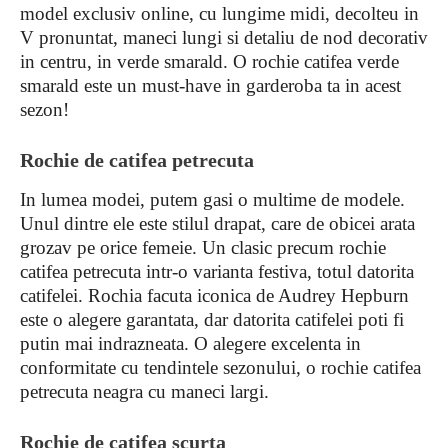
model exclusiv online, cu lungime midi, decolteu in
V pronuntat, maneci lungi si detaliu de nod decorativ
in centru, in verde smarald. O rochie catifea verde
smarald este un must-have in garderoba ta in acest
sezon!
Rochie de catifea petrecuta
In lumea modei, putem gasi o multime de modele.
Unul dintre ele este stilul drapat, care de obicei arata
grozav pe orice femeie. Un clasic precum rochie
catifea petrecuta intr-o varianta festiva, totul datorita
catifelei. Rochia facuta iconica de Audrey Hepburn
este o alegere garantata, dar datorita catifelei poti fi
putin mai indrazneata. O alegere excelenta in
conformitate cu tendintele sezonului, o rochie catifea
petrecuta neagra cu maneci largi.
Rochie de catifea scurta