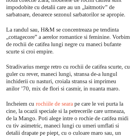
impodobite cu detalii care au un „laitmotiv” de
sarbatoare, deoarece sezonul sarbatorilor se apropie.
La randul sau, H&M se concentreaza pe tendinta
„cottagecore” a aerelor romantice si feminine. Vorbim
de rochii de catifea lungi negre cu maneci bufante
scurte si croi empire.
Stradivarius merge retro cu rochii de catifea scurte, cu
guler cu rever, maneci lungi, stransa de-a lungul
inchiderii cu nasturi, croiala stransa si imprimeu
anilor ’70, mix de flori si casmir, in nuanta maro.
Incheiem cu
rochiile de seara
pe care le vei purta la
cine, la ocazii speciale si la petrecerile care urmeaza,
de la Mango. Poti alege intre o rochie de catifea midi
cu tiv asimetric, maneci lungi cu umeri umflati si
detalii drapate pe piept, cu o culoare maro sau, un