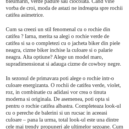
bleumarin, verde padure sau ciocolata. Cand vine
vorba de croi, moda de astazi ne indreapta spre rochii
catifea asimetrice.
Cum sa creezi un stil fenomenal cu o rochie din
catifea ? Iarna, merita sa alegi o rochie verde de
catifea si sa o completezi cu o jacheta biker din piele
neagra, cizme biker inchise la culoare si o palarie
neagra. Alta optiune? Alege un model maro,
supradimensionat si adauga cizme de cowboy negre.
In sezonul de primavara poti alege o rochie intr-o
culoare energizanta. O rochii de catifea verde, violet,
roz, in combinatie cu adidasi vor crea o tinuta
moderna si originala. De asemenea, poti opta si
pentru o rochie catifea albastra. Completeaza look-ul
cu o pereche de balerini si un rucsac in aceeasi
culoare – pana la urma, total look-ul este una dintre
cele mai trendy propuneri ale ultimelor sezoane. Cum