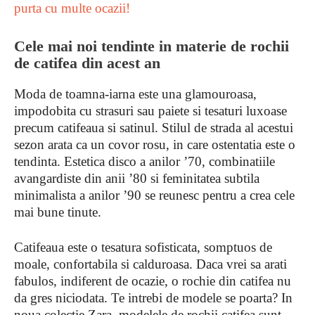
purta cu multe ocazii!
Cele mai noi tendinte in materie de rochii
de catifea din acest an
Moda de toamna-iarna este una glamouroasa,
impodobita cu strasuri sau paiete si tesaturi luxoase
precum catifeaua si satinul. Stilul de strada al acestui
sezon arata ca un covor rosu, in care ostentatia este o
tendinta. Estetica disco a anilor ’70, combinatiile
avangardiste din anii ’80 si feminitatea subtila
minimalista a anilor ’90 se reunesc pentru a crea cele
mai bune tinute.
Catifeaua este o tesatura sofisticata, somptuos de
moale, confortabila si calduroasa. Daca vrei sa arati
fabulos, indiferent de ocazie, o rochie din catifea nu
da gres niciodata. Te intrebi de modele se poarta? In
noua colectie Zara, modelele de rochii catifea sunt