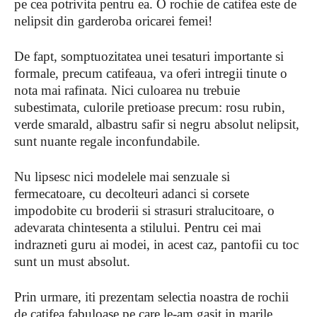
pe cea potrivita pentru ea. O rochie de catifea este de
nelipsit din garderoba oricarei femei!
De fapt, somptuozitatea unei tesaturi importante si
formale, precum catifeaua, va oferi intregii tinute o
nota mai rafinata. Nici culoarea nu trebuie
subestimata, culorile pretioase precum: rosu rubin,
verde smarald, albastru safir si negru absolut nelipsit,
sunt nuante regale inconfundabile.
Nu lipsesc nici modelele mai senzuale si
fermecatoare, cu decolteuri adanci si corsete
impodobite cu broderii si strasuri stralucitoare, o
adevarata chintesenta a stilului. Pentru cei mai
indrazneti guru ai modei, in acest caz, pantofii cu toc
sunt un must absolut.
Prin urmare, iti prezentam selectia noastra de rochii
de catifea fabuloase pe care le-am gasit in marile