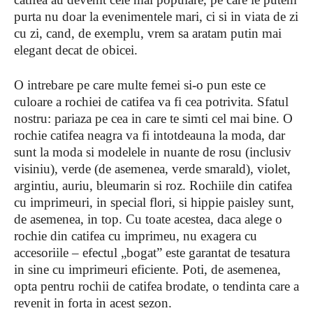
purta nu doar la evenimentele mari, ci si in viata de zi
cu zi, cand, de exemplu, vrem sa aratam putin mai
elegant decat de obicei.
O intrebare pe care multe femei si-o pun este ce
culoare a rochiei de catifea va fi cea potrivita. Sfatul
nostru: pariaza pe cea in care te simti cel mai bine. O
rochie catifea neagra va fi intotdeauna la moda, dar
sunt la moda si modelele in nuante de rosu (inclusiv
visiniu), verde (de asemenea, verde smarald), violet,
argintiu, auriu, bleumarin si roz. Rochiile din catifea
cu imprimeuri, in special flori, si hippie paisley sunt,
de asemenea, in top. Cu toate acestea, daca alege o
rochie din catifea cu imprimeu, nu exagera cu
accesoriile – efectul „bogat” este garantat de tesatura
in sine cu imprimeuri eficiente. Poti, de asemenea,
opta pentru rochii de catifea brodate, o tendinta care a
revenit in forta in acest sezon.