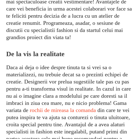
mai spectaculoase creatii vestimentare! Avantajele de
care vei beneficia in urma acestei colaborari vor face sa
te feliciti pentru decizia de a lucra cu un atelier de
creatie renumit. Programeaza, asadar, o sesiune de
discutii cu specialistii fashion si da startul celui mai
grandios proiect din viata ta!
De la vis la realitate
Daca ai deja o idee despre tinuta ta si vrei sa o
materializezi, nu trebuie decat sa o prezinti echipei de
creatie. Designerii vor prelua sugestiile tale pas cu pas
pentru a-ti transforma visul in realitate. In cazul in care
nu ai o imagine clara a modelului pe care doresti sa il
imbraci in ziua cea mare, nu e nicio problema! Gama
variata de
rochii de mireasa la comanda
din care te vei
putea inspira te va ajuta sa conturezi o tinuta uluitoare,
croita special pentru tine. Avantajul de a avea alaturi
specialisti in fashion este inegalabil, putand primi din
partea acestora cele mai bune recomandari pentru a