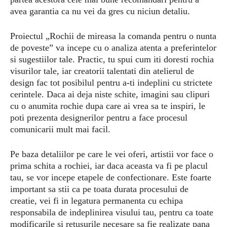
avea garantia ca nu vei da gres cu niciun detaliu.
Proiectul „Rochii de mireasa la comanda pentru o nunta
de poveste” va incepe cu o analiza atenta a preferintelor
si sugestiilor tale. Practic, tu spui cum iti doresti rochia
visurilor tale, iar creatorii talentati din atelierul de
design fac tot posibilul pentru a-ti indeplini cu strictete
cerintele. Daca ai deja niste schite, imagini sau clipuri
cu o anumita rochie dupa care ai vrea sa te inspiri, le
poti prezenta designerilor pentru a face procesul
comunicarii mult mai facil.
Pe baza detaliilor pe care le vei oferi, artistii vor face o
prima schita a rochiei, iar daca aceasta va fi pe placul
tau, se vor incepe etapele de confectionare. Este foarte
important sa stii ca pe toata durata procesului de
creatie, vei fi in legatura permanenta cu echipa
responsabila de indeplinirea visului tau, pentru ca toate
modificarile si retusurile necesare sa fie realizate pana