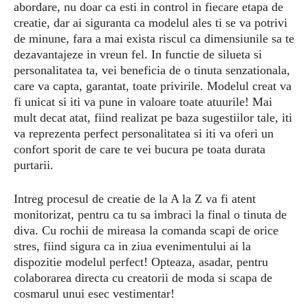
abordare, nu doar ca esti in control in fiecare etapa de
creatie, dar ai siguranta ca modelul ales ti se va potrivi
de minune, fara a mai exista riscul ca dimensiunile sa te
dezavantajeze in vreun fel. In functie de silueta si
personalitatea ta, vei beneficia de o tinuta senzationala,
care va capta, garantat, toate privirile. Modelul creat va
fi unicat si iti va pune in valoare toate atuurile! Mai
mult decat atat, fiind realizat pe baza sugestiilor tale, iti
va reprezenta perfect personalitatea si iti va oferi un
confort sporit de care te vei bucura pe toata durata
purtarii.
Intreg procesul de creatie de la A la Z va fi atent
monitorizat, pentru ca tu sa imbraci la final o tinuta de
diva. Cu rochii de mireasa la comanda scapi de orice
stres, fiind sigura ca in ziua evenimentului ai la
dispozitie modelul perfect! Opteaza, asadar, pentru
colaborarea directa cu creatorii de moda si scapa de
cosmarul unui esec vestimentar!