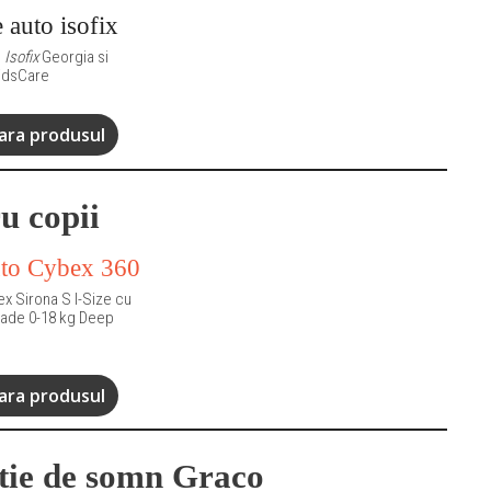
o
Isofix
Georgia si
KidsCare
ra produsul
u copii
x Sirona S I-Size cu
rade 0-18 kg Deep
ra produsul
itie de somn Graco