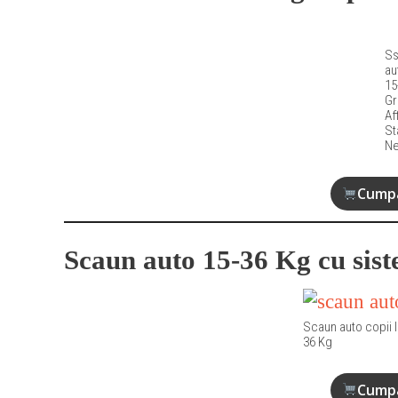
Ss
au
15
Gr
Af
St
Ne
Cumpa
Scaun auto 15-36 Kg cu sist
Scaun auto copii Is
36 Kg
Cumpa