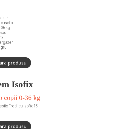
caun
to isofix
-36 kg
aco
fix
argazer,
gru
ra produsul
em Isofix
ofix Frodi cu Isofix 15-
ra produsul