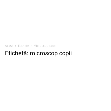
Acasă
Etichete
Microscop copii
Etichetă: microscop copii