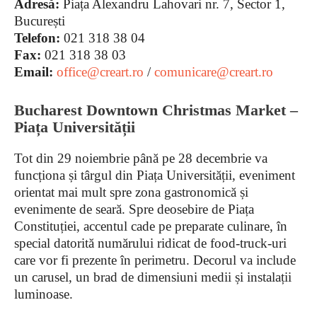
Adresă:
Piața Alexandru Lahovari nr. 7, Sector 1,
București
Telefon:
021 318 38 04
Fax:
021 318 38 03
Email:
office@creart.ro
/
comunicare@creart.ro
Bucharest Downtown Christmas Market –
Piața Universității
Tot din 29 noiembrie până pe 28 decembrie va
funcționa și târgul din Piața Universității, eveniment
orientat mai mult spre zona gastronomică și
evenimente de seară. Spre deosebire de Piața
Constituției, accentul cade pe preparate culinare, în
special datorită numărului ridicat de food-truck-uri
care vor fi prezente în perimetru. Decorul va include
un carusel, un brad de dimensiuni medii și instalații
luminoase.