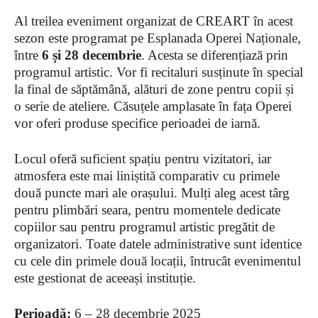
Al treilea eveniment organizat de CREART în acest
sezon este programat pe Esplanada Operei Naționale,
între
6 și 28 decembrie
. Acesta se diferențiază prin
programul artistic. Vor fi recitaluri susținute în special
la final de săptămână, alături de zone pentru copii și
o serie de ateliere. Căsuțele amplasate în fața Operei
vor oferi produse specifice perioadei de iarnă.
Locul oferă suficient spațiu pentru vizitatori, iar
atmosfera este mai liniștită comparativ cu primele
două puncte mari ale orașului. Mulți aleg acest târg
pentru plimbări seara, pentru momentele dedicate
copiilor sau pentru programul artistic pregătit de
organizatori. Toate datele administrative sunt identice
cu cele din primele două locații, întrucât evenimentul
este gestionat de aceeași instituție.
Perioadă:
6 – 28 decembrie 2025