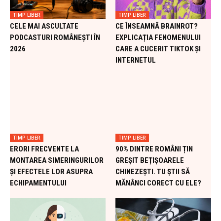
TIMP LIBER
TIMP LIBER
CELE MAI ASCULTATE
CE ÎNSEAMNĂ BRAINROT?
PODCASTURI ROMÂNEȘTI ÎN
EXPLICAȚIA FENOMENULUI
2026
CARE A CUCERIT TIKTOK ȘI
INTERNETUL
TIMP LIBER
TIMP LIBER
ERORI FRECVENTE LA
90% DINTRE ROMÂNI ȚIN
MONTAREA SIMERINGURILOR
GREȘIT BEȚIȘOARELE
ȘI EFECTELE LOR ASUPRA
CHINEZEȘTI. TU ȘTII SĂ
ECHIPAMENTULUI
MĂNÂNCI CORECT CU ELE?