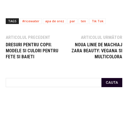
TAGS
#ricewater
apa de orez
par
ten
Tik Tok
ARTICOLUL PRECEDENT
ARTICOLUL URMĂTOR
DRESURI PENTRU COPII:
NOUA LINIE DE MACHIAJ
MODELE SI CULORI PENTRU
ZARA BEAUTY: VEGANA SI
FETE SI BAIETI
MULTICOLORA
CAUTA