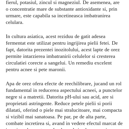
fierul, potasiul, zincul si magneziul. De asemenea, are
o concentratie mare de substante antioxidante si, prin
urmare, este capabila sa incetineasca imbatranirea
celulara.
In cultura asiatica, acest reziduu de gatit adesea
fermentat este utilizat pentru ingrijirea pielii fetei. De
fapt, datorita prezentei inozitolului, acest lapte de orez
permite intarzierea imbatranirii celulelor si cresterea
circulatiei corecte a sangelui. Un remediu excelent
pentru acnee si pete maronii.
Apa de orez ofera efecte de reechilibrare, jucand un rol
fundamental in reducerea aspectului acneei, a punctelor
negre si a matretii. Datorita pH-ului sau acid, are si
proprietati astringente. Reduce petele pielii si porii
dilatati, oferind o piele mai stralucitoare, mai compacta
si vizibil mai sanatoasa. Pe par, pe de alta parte,
combate incretirea si, avand in vedere efectul marcat de