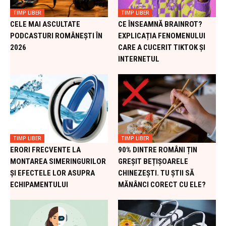
TIMP LIBER
TIMP LIBER
CELE MAI ASCULTATE
CE ÎNSEAMNĂ BRAINROT?
PODCASTURI ROMÂNEȘTI ÎN
EXPLICAȚIA FENOMENULUI
2026
CARE A CUCERIT TIKTOK ȘI
INTERNETUL
TIMP LIBER
TIMP LIBER
ERORI FRECVENTE LA
90% DINTRE ROMÂNI ȚIN
MONTAREA SIMERINGURILOR
GREȘIT BEȚIȘOARELE
ȘI EFECTELE LOR ASUPRA
CHINEZEȘTI. TU ȘTII SĂ
ECHIPAMENTULUI
MĂNÂNCI CORECT CU ELE?