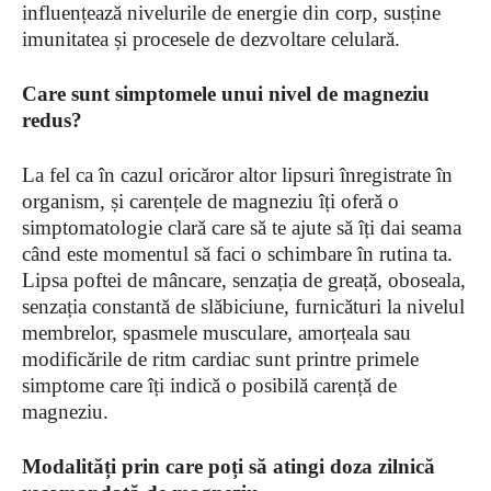
influențează nivelurile de energie din corp, susține
imunitatea și procesele de dezvoltare celulară.
Care sunt simptomele unui nivel de magneziu
redus?
La fel ca în cazul oricăror altor lipsuri înregistrate în
organism, și carențele de magneziu îți oferă o
simptomatologie clară care să te ajute să îți dai seama
când este momentul să faci o schimbare în rutina ta.
Lipsa poftei de mâncare, senzația de greață, oboseala,
senzația constantă de slăbiciune, furnicături la nivelul
membrelor, spasmele musculare, amorțeala sau
modificările de ritm cardiac sunt printre primele
simptome care îți indică o posibilă carență de
magneziu.
Modalități prin care poți să atingi doza zilnică