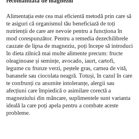
recomandată de magneziu
Alimentația este cea mai eficientă metodă prin care să
te asiguri că organismul tău beneficiază de toți
nutrienții de care are nevoie pentru a funcționa în
mod corespunzător. Pentru a remedia dezechilibrele
cauzate de lipsa de magneziu, poți începe să introduci
în dieta zilnică mai multe alimente precum: fructe
oleaginoase și semințe, avocado, iaurt, cartofi,
legume cu frunze verzi, peștele gras, carnea de vită,
bananele sau ciocolata neagră. Totuși, în cazul în care
te confrunți cu anumite intoleranțe, alergii sau
afecțiuni care împiedică o asimilare corectă a
magneziului din mâncare, suplimentele sunt varianta
ideală la care poți apela pentru a combate aceste
probleme.