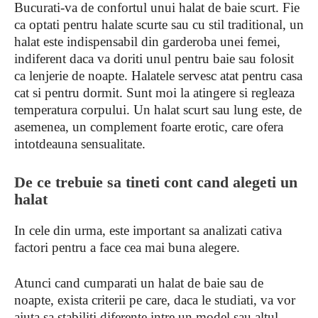
Bucurati-va de confortul unui halat de baie scurt. Fie
ca optati pentru halate scurte sau cu stil traditional, un
halat este indispensabil din garderoba unei femei,
indiferent daca va doriti unul pentru baie sau folosit
ca lenjerie de noapte. Halatele servesc atat pentru casa
cat si pentru dormit. Sunt moi la atingere si regleaza
temperatura corpului. Un halat scurt sau lung este, de
asemenea, un complement foarte erotic, care ofera
intotdeauna sensualitate.
De ce trebuie sa tineti cont cand alegeti un
halat
In cele din urma, este important sa analizati cativa
factori pentru a face cea mai buna alegere.
Atunci cand cumparati un halat de baie sau de
noapte, exista criterii pe care, daca le studiati, va vor
ajuta sa stabiliti diferente intre un model sau altul,