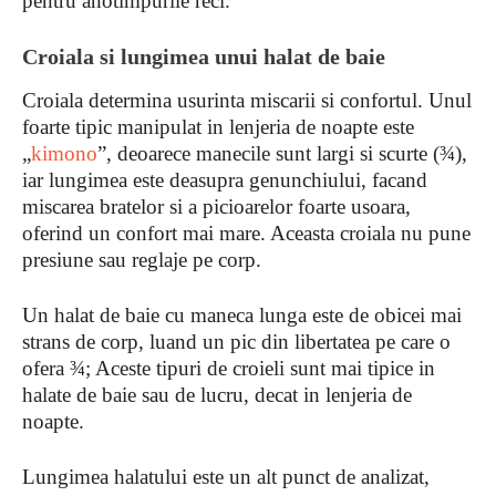
pentru anotimpurile reci.
Croiala si lungimea unui halat de baie
Croiala determina usurinta miscarii si confortul. Unul
foarte tipic manipulat in lenjeria de noapte este
„
kimono
”, deoarece manecile sunt largi si scurte (¾),
iar lungimea este deasupra genunchiului, facand
miscarea bratelor si a picioarelor foarte usoara,
oferind un confort mai mare. Aceasta croiala nu pune
presiune sau reglaje pe corp.
Un halat de baie cu maneca lunga este de obicei mai
strans de corp, luand un pic din libertatea pe care o
ofera ¾; Aceste tipuri de croieli sunt mai tipice in
halate de baie sau de lucru, decat in lenjeria de
noapte.
Lungimea halatului este un alt punct de analizat,