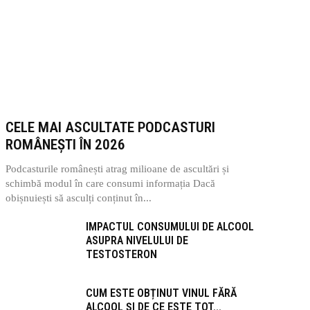
CELE MAI ASCULTATE PODCASTURI
ROMÂNEȘTI ÎN 2026
Podcasturile românești atrag milioane de ascultări și
schimbă modul în care consumi informația Dacă
obișnuiești să asculți conținut în...
IMPACTUL CONSUMULUI DE ALCOOL
ASUPRA NIVELULUI DE
TESTOSTERON
CUM ESTE OBȚINUT VINUL FĂRĂ
ALCOOL ȘI DE CE ESTE TOT...