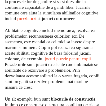
la procesele lor de gandire si sa-si dezvolte in
continuare capacitatile de a gandi liber. Jucariile
comune care ajuta la stimularea abilitatilor cognitive
includ
puzzle-uri
si jocuri cu numere
.
Abilitatile cognitive includ memorarea, rezolvarea
problemelor, recunoasterea culorilor, etc. De
asemenea, este esential ca cei mici sa invete despre
marimi si numere. Copiii pot realiza cu siguranta
aceste abilitati cognitive de baza folosind jucarii
colorate, de exemplu,
jocuri puzzle pentru copii
.
Puzzle-urile sunt jucarii excelente care imbunatatesc
abilitatile de rezolvare a problemelor. Prin
dezvoltarea acestor abilitati la o varsta frageda, copiii
sunt pregatiti sa rezolve probleme mai mari pe
masura ce cresc.
Un alt exemplu bun sunt
blocurile de constructie
.
In timp ce construiesc o structura, copiii au ocazia sa