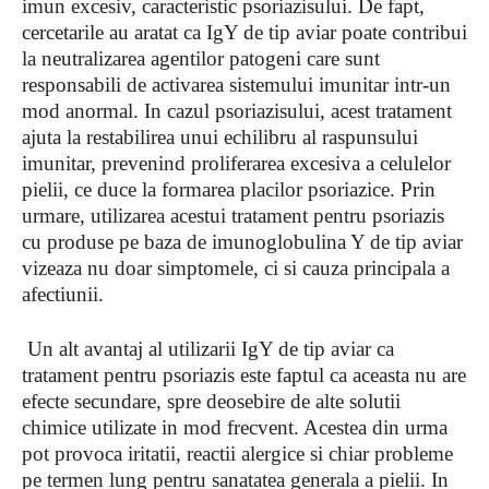
imun excesiv, caracteristic psoriazisului. De fapt,
cercetarile au aratat ca IgY de tip aviar poate contribui
la neutralizarea agentilor patogeni care sunt
responsabili de activarea sistemului imunitar intr-un
mod anormal. In cazul psoriazisului, acest tratament
ajuta la restabilirea unui echilibru al raspunsului
imunitar, prevenind proliferarea excesiva a celulelor
pielii, ce duce la formarea placilor psoriazice. Prin
urmare, utilizarea acestui tratament pentru psoriazis
cu produse pe baza de imunoglobulina Y de tip aviar
vizeaza nu doar simptomele, ci si cauza principala a
afectiunii.
Un alt avantaj al utilizarii IgY de tip aviar ca
tratament pentru psoriazis este faptul ca aceasta nu are
efecte secundare, spre deosebire de alte solutii
chimice utilizate in mod frecvent. Acestea din urma
pot provoca iritatii, reactii alergice si chiar probleme
pe termen lung pentru sanatatea generala a pielii. In