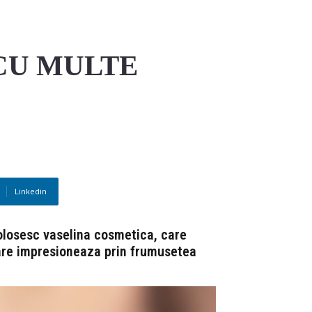
CU MULTE
Linkedin
folosesc vaselina cosmetica, care
 care impresioneaza prin frumusetea