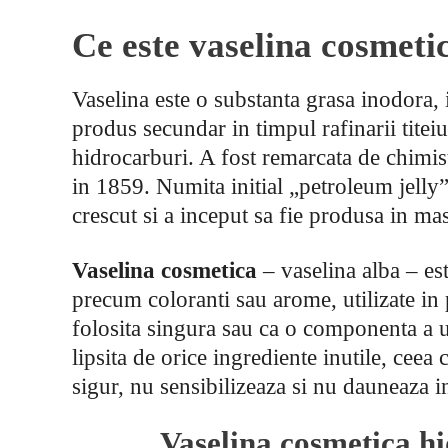
Ce este vaselina cosmeti
Vaselina este o substanta grasa inodora, 
produs secundar in timpul rafinarii tit
hidrocarburi. A fost remarcata de chimi
in 1859. Numita initial „petroleum jelly”
crescut si a inceput sa fie produsa in ma
Vaselina cosmetica
– vaselina alba – es
precum coloranti sau arome, utilizate in 
folosita singura sau ca o componenta a u
lipsita de orice ingrediente inutile, ceea
sigur, nu sensibilizeaza si nu dauneaza in 
Vaselina cosmetica hi