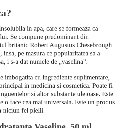
ca?
insolubila in apa, care se formeaza ca
eiului. Se compune predominant din
stul britanic Robert Augustus Chesebrough
, insa, pe masura ce popularitatea sa a
sa, i s-a dat numele de „vaselina”.
te imbogatita cu ingrediente suplimentare,
principal in medicina si cosmetica. Poate fi
nguentelor si altor substante uleioase. Este
 ce o face cea mai universala. Este un produs
niciun fel pielii.
dratanta Vaseline, 50 ml