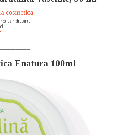
metica hidratanta
ml
>
_________
tica Enatura 100ml