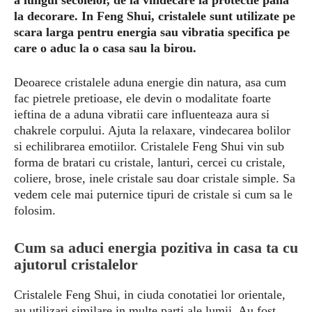
a lungul secolelor, de la vindecare la protectie pana
la decorare. In Feng Shui, cristalele sunt utilizate pe
scara larga pentru energia sau vibratia specifica pe
care o aduc la o casa sau la birou.
Deoarece cristalele aduna energie din natura, asa cum
fac pietrele pretioase, ele devin o modalitate foarte
ieftina de a aduna vibratii care influenteaza aura si
chakrele corpului. Ajuta la relaxare, vindecarea bolilor
si echilibrarea emotiilor. Cristalele Feng Shui vin sub
forma de bratari cu cristale, lanturi, cercei cu cristale,
coliere, brose, inele cristale sau doar cristale simple. Sa
vedem cele mai puternice tipuri de cristale si cum sa le
folosim.
Cum sa aduci energia pozitiva in casa ta cu
ajutorul cristalelor
Cristalele Feng Shui, in ciuda conotatiei lor orientale,
au utilizari similare in multe parti ale lumii. Au fost