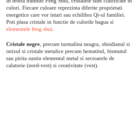
In teoria traditiei Feng Shui, cristalele sunt clasificate in
culori. Fiecare culoare reprezinta diferite proprietati
energetice care vor intari sau echilibra Qi-ul familiei.
Poti plasa cristale in functie de culorile bagua si
elementele feng shui
.
Cristale negre
, precum turmalina neagra, obsidianul si
onixul si cristale metalice precum hematitul, bismutul
sau pirita sustin elementul metal si sectoarele de
calatorie (nord-vest) si creativitate (vest).