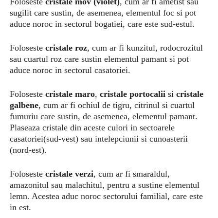
Foloseste
cristale mov (violet)
, cum ar fi ametist sau
sugilit care sustin, de asemenea, elementul foc si pot
aduce noroc in sectorul bogatiei, care este sud-estul.
Foloseste
cristale roz
, cum ar fi kunzitul, rodocrozitul
sau cuartul roz care sustin elementul pamant si pot
aduce noroc in sectorul casatoriei.
Foloseste
cristale maro
,
cristale portocalii
si
cristale
galbene
, cum ar fi ochiul de tigru, citrinul si cuartul
fumuriu care sustin, de asemenea, elementul pamant.
Plaseaza cristale din aceste culori in sectoarele
casatoriei(sud-vest) sau intelepciunii si cunoasterii
(nord-est).
Foloseste
cristale verzi
, cum ar fi smaraldul,
amazonitul sau malachitul, pentru a sustine elementul
lemn. Acestea aduc noroc sectorului familial, care este
in est.