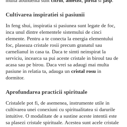
multa abundenta sunt
citrin
,
ametist
,
pirita
si
jasp
.
Cultivarea inspiratiei si pasiunii
In feng shui, inspiratia si pasiunea sunt legate de foc,
inca unul dintre elementele sistemului de cinci
elemente. Pentru a te conecta la energia elementului
foc, plaseaza cristale rosii precum granatul sau
carnelianul in casa ta. Daca te simti neinspirat la
serviciu, incearca sa pui aceste cristale in biroul tau de
acasa sau pe birou. Daca vrei sa adaugi mai multa
pasiune in relatia ta, adauga un
cristal rosu
in
dormitor.
Aprofundarea practicii spirituale
Cristalele pot fi, de asemenea, instrumente utile in
cultivarea unei conexiuni cu spiritualitatea si darurile
intuitive. O modalitate de a sustine aceste intentii este
sa plasezi cristale spirituale. Acestea sunt acele cristale