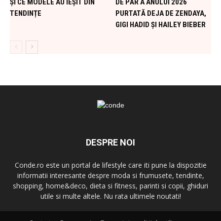
ȘI CE MODELE AU IEȘIT DIN
DE PĂR A ANULUI 2026
TENDINȚE
PURTATĂ DEJA DE ZENDAYA,
GIGI HADID ȘI HAILEY BIEBER
DESPRE NOI
Conde.ro este un portal de lifestyle care iti pune la dispozitie
informatii interesante despre moda si frumusete, tendinte,
shopping, home&deco, dieta si fitness, parinti si copii, ghiduri
utile si multe altele. Nu rata ultimele noutati!