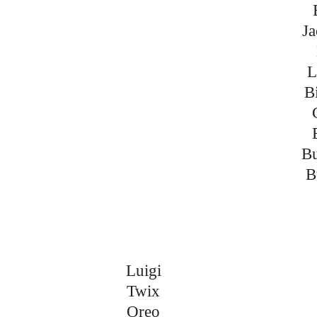
J
L
B
Bu
B
Luigi
Twix
Oreo