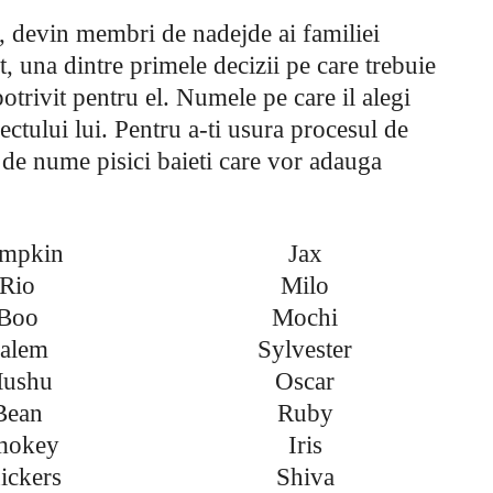
a, devin membri de nadejde ai familiei
t, una dintre primele decizii pe care trebuie
potrivit pentru el. Numele pe care il alegi
spectului lui. Pentru a-ti usura procesul de
ta de nume pisici baieti care vor adauga
mpkin
Jax
Rio
Milo
Boo
Mochi
alem
Sylvester
ushu
Oscar
Bean
Ruby
mokey
Iris
ickers
Shiva