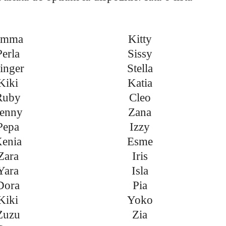
Emma
Kitty
Perla
Sissy
inger
Stella
Kiki
Katia
Ruby
Cleo
enny
Zana
Pepa
Izzy
enia
Esme
Zara
Iris
Yara
Isla
Dora
Pia
Kiki
Yoko
Zuzu
Zia