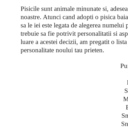
Pisicile sunt animale minunate si, adese
noastre. Atunci cand adopti o pisica baia
sa le iei este legata de alegerea numelui 
trebuie sa fie potrivit personalitatii si a
luare a acestei decizii, am pregatit o lis
personalitate noului tau prieten.
Pu
S
M
S
Sn