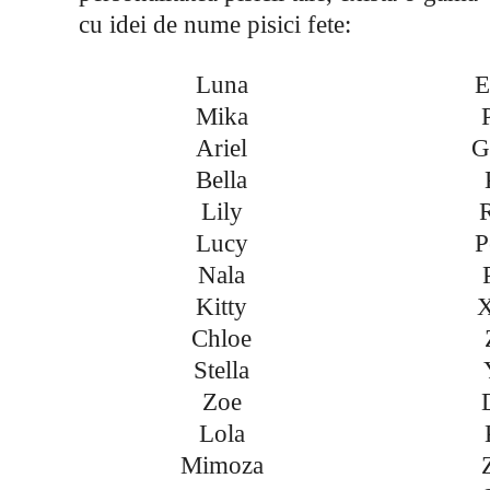
cu idei de nume pisici fete:
Luna
Mika
Ariel
G
Bella
Lily
Lucy
P
Nala
Kitty
X
Chloe
Stella
Zoe
Lola
Mimoza