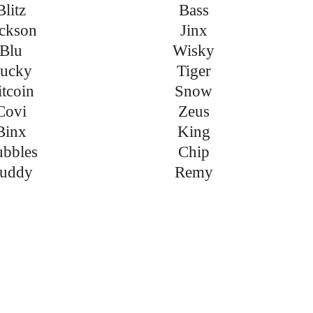
Blitz
Bass
ackson
Jinx
Blu
Wisky
ucky
Tiger
itcoin
Snow
Covi
Zeus
Binx
King
bbles
Chip
uddy
Remy