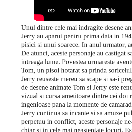
Unul dintre cele mai indragite desene an
Jerry au aparut pentru prima data in 194
pisici si unui soarece. In anul urmator, 
De atunci, aceste personaje au castigat s
intreaga lume. Povestea urmareste aventu
Tom, un pisoi hotarat sa prinda soricelul 
Jerry reuseste mereu sa scape si sa-i pre
de desene animate Tom si Jerry este ren
vizual si cursa ametitoare dintre cei doi r
ingenioase pana la momente de camarade
Jerry continua sa incante si sa amuze pub
perpetuu in conflict, aceste personaje ne
chiar si in cele mai neasteptate locuri. Est