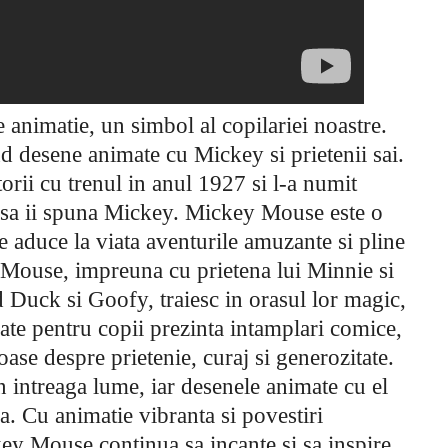
 animatie, un simbol al copilariei noastre.
nd desene animate cu Mickey si prietenii sai.
torii cu trenul in anul 1927 si l-a numit
ns sa ii spuna Mickey. Mickey Mouse este o
 aduce la viata aventurile amuzante si pline
y Mouse, impreuna cu prietena lui Minnie si
d Duck si Goofy, traiesc in orasul lor magic,
te pentru copii prezinta intamplari comice,
oase despre prietenie, curaj si generozitate.
 intreaga lume, iar desenele animate cu el
. Cu animatie vibranta si povestiri
ey Mouse continua sa incante si sa inspire