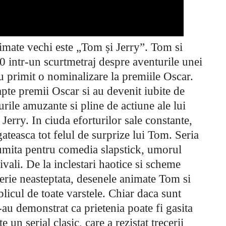
imate vechi este „Tom și Jerry”. Tom si
0 intr-un scurtmetraj despre aventurile unei
au primit o nominalizare la premiile Oscar.
apte premii Oscar si au devenit iubite de
rile amuzante si pline de actiune ale lui
Jerry. In ciuda eforturilor sale constante,
gateasca tot felul de surprize lui Tom. Seria
umita pentru comedia slapstick, umorul
ivali. De la inclestari haotice si scheme
rie neasteptata, desenele animate Tom si
licul de toate varstele. Chiar daca sunt
-au demonstrat ca prietenia poate fi gasita
e un serial clasic, care a rezistat trecerii