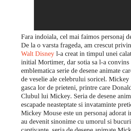
Fara indoiala, cel mai faimos personaj de
De la o varsta frageda, am crescut privi
Walt Disney
l-a creat in timpul unei cala
initial Mortimer, dar sotia sa l-a convi
emblematica serie de desene animate care
de veselie ale celebrului soricel. Micke
gasca lor de prieteni, printre care Donal
Clubul lui Mickey. Seria de desene anima
escapade neasteptate si invataminte preti
Mickey Mouse este un personaj adorat in
au devenit sinonime cu umorul si bucuria
captivante, seria de desene animate Mick