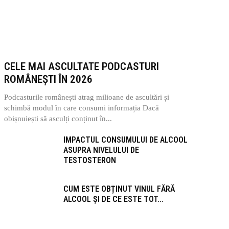
CELE MAI ASCULTATE PODCASTURI
ROMÂNEȘTI ÎN 2026
Podcasturile românești atrag milioane de ascultări și
schimbă modul în care consumi informația Dacă
obișnuiești să asculți conținut în...
IMPACTUL CONSUMULUI DE ALCOOL
ASUPRA NIVELULUI DE
TESTOSTERON
CUM ESTE OBȚINUT VINUL FĂRĂ
ALCOOL ȘI DE CE ESTE TOT...